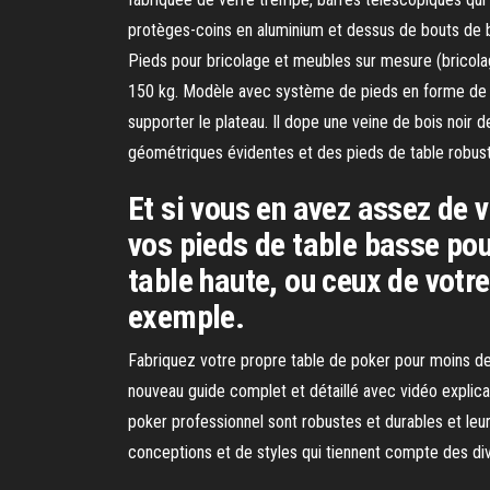
protèges-coins en aluminium et dessus de bouts de ba
Pieds pour bricolage et meubles sur mesure (bricol
150 kg. Modèle avec système de pieds en forme de rec
supporter le plateau. Il dope une veine de bois noir de
géométriques évidentes et des pieds de table robuste
Et si vous en avez assez de v
vos pieds de table basse pour
table haute, ou ceux de votr
exemple.
Fabriquez votre propre table de poker pour moins de 
nouveau guide complet et détaillé avec vidéo explic
poker professionnel sont robustes et durables et leu
conceptions et de styles qui tiennent compte des div