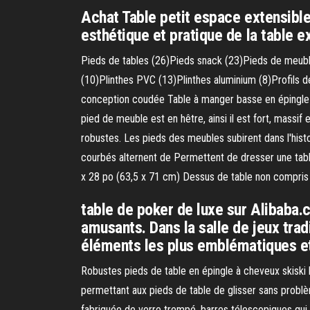
Achat Table petit espace extensible
esthétique et pratique de la table 
Pieds de tables (26)Pieds snack (23)Pieds de meubl
(10)Plinthes PVC (13)Plinthes aluminium (8)Profils d
conception coudée Table à manger basse en épingle à
pied de meuble est en hêtre, ainsi il est fort, mass
robustes. Les pieds des meubles subirent dans l'histo
courbés alternent de Permettent de dresser une table
x 28 po (63,5 x 71 cm) Dessus de table non compris
table de poker de luxe sur Alibaba.c
amusants. Dans la salle de jeux trad
éléments les plus emblématiques et 
Robustes pieds de table en épingle à cheveux skiski 
permettant aux pieds de table de glisser sans problè
fabriquée de verre trempé, barres télescopiques qui n