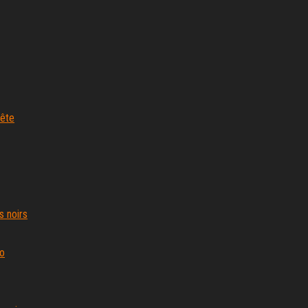
tête
s noirs
no