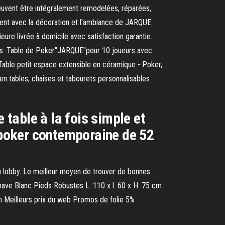
euvent être intégralement remodelées, réparées,
ement avec la décoration et l'ambiance de JARQUE
ure livrée à domicile avec satisfaction garantie.
uses. Table de Poker"JARQUE"pour 10 joueurs avec
 Table petit espace extensible en céramique - Poker,
en tables, chaises et tabourets personnalisables
 table à la fois simple et
e poker contemporaine de 52
 au lobby. Le meilleur moyen de trouver de bonnes
ave Blanc Pieds Robustes L. 110 x l. 60 x H. 75 cm
n Meilleurs prix du web Promos de folie 5%