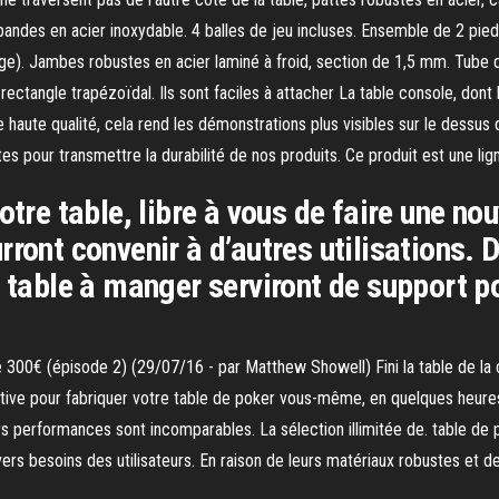
ndes en acier inoxydable. 4 balles de jeu incluses. Ensemble de 2 pied
age). Jambes robustes en acier laminé à froid, section de 1,5 mm. Tub
tangle trapézoïdal. Ils sont faciles à attacher La table console, dont 
 haute qualité, cela rend les démonstrations plus visibles sur le dessus d
s pour transmettre la durabilité de nos produits. Ce produit est une lig
otre table, libre à vous de faire une no
ront convenir à d’autres utilisations. 
e table à manger serviront de support p
300€ (épisode 2) (29/07/16 - par Matthew Showell) Fini la table de la cu
ative pour fabriquer votre table de poker vous-même, en quelques heure
rs performances sont incomparables. La sélection illimitée de. table de
ers besoins des utilisateurs. En raison de leurs matériaux robustes et d