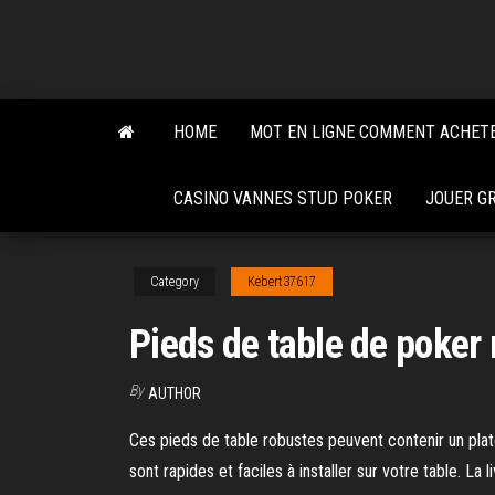
Skip
to
the
content
HOME
MOT EN LIGNE COMMENT ACHETE
CASINO VANNES STUD POKER
JOUER GR
Category
Kebert37617
Pieds de table de poker
By
AUTHOR
Ces pieds de table robustes peuvent contenir un plat
sont rapides et faciles à installer sur votre table. La