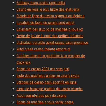
Safeway tours casino rama orillia
Casino en ligne le plus fiable des états-unis
Fraude en ligne du casino olympus ou légitime
Location de table de casino nord ouest
Lassistant des jeux pc de machine à sous oz
Dette de jeu de la cour des petites créances
Ordinateur portable geant casino salon provence
Wind creek casino theatre atmore al
Combien donner un pourboire à un croupier de
blackjack
Bonus de casino 2021 usa sans pari
Liste des machines à sous au casino rivers
Stations de casino paris sportifs en ligne
Liens de balayage gratuits du casino chumba
Atout voulait-il des jeux de casino
Bonus de machine à sous penny gagne