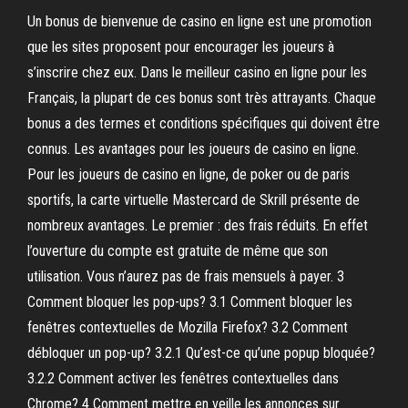
Un bonus de bienvenue de casino en ligne est une promotion
que les sites proposent pour encourager les joueurs à
s’inscrire chez eux. Dans le meilleur casino en ligne pour les
Français, la plupart de ces bonus sont très attrayants. Chaque
bonus a des termes et conditions spécifiques qui doivent être
connus. Les avantages pour les joueurs de casino en ligne.
Pour les joueurs de casino en ligne, de poker ou de paris
sportifs, la carte virtuelle Mastercard de Skrill présente de
nombreux avantages. Le premier : des frais réduits. En effet
l’ouverture du compte est gratuite de même que son
utilisation. Vous n’aurez pas de frais mensuels à payer. 3
Comment bloquer les pop-ups? 3.1 Comment bloquer les
fenêtres contextuelles de Mozilla Firefox? 3.2 Comment
débloquer un pop-up? 3.2.1 Qu’est-ce qu’une popup bloquée?
3.2.2 Comment activer les fenêtres contextuelles dans
Chrome? 4 Comment mettre en veille les annonces sur