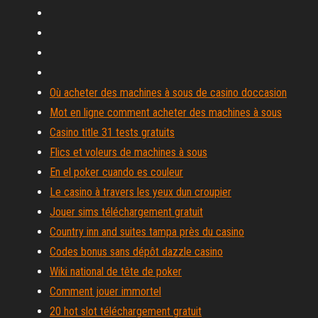
Où acheter des machines à sous de casino doccasion
Mot en ligne comment acheter des machines à sous
Casino title 31 tests gratuits
Flics et voleurs de machines à sous
En el poker cuando es couleur
Le casino à travers les yeux dun croupier
Jouer sims téléchargement gratuit
Country inn and suites tampa près du casino
Codes bonus sans dépôt dazzle casino
Wiki national de tête de poker
Comment jouer immortel
20 hot slot téléchargement gratuit