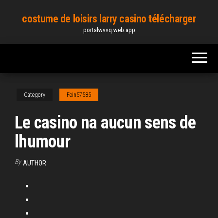
Skip
costume de loisirs larry casino télécharger
to
portalwvvq.web.app
the
content
Category
Fein57585
Le casino na aucun sens de
lhumour
By
AUTHOR