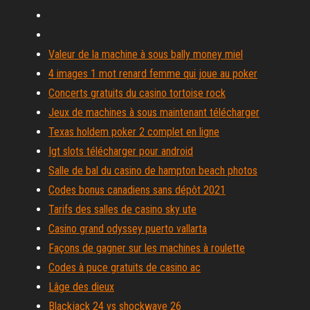
Valeur de la machine à sous bally money miel
4 images 1 mot renard femme qui joue au poker
Concerts gratuits du casino tortoise rock
Jeux de machines à sous maintenant télécharger
Texas holdem poker 2 complet en ligne
Igt slots télécharger pour android
Salle de bal du casino de hampton beach photos
Codes bonus canadiens sans dépôt 2021
Tarifs des salles de casino sky ute
Casino grand odyssey puerto vallarta
Façons de gagner sur les machines à roulette
Codes à puce gratuits de casino ac
Lâge des dieux
Blackjack 24 vs shockwave 26