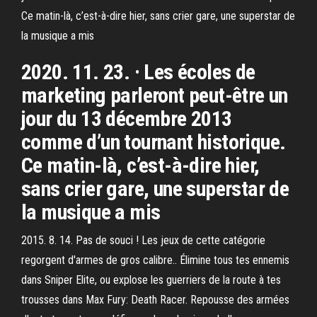
Ce matin-là, c’est-à-dire hier, sans crier gare, une superstar de
la musique a mis
2020. 11. 23. · Les écoles de
marketing parleront peut-être un
jour du 13 décembre 2013
comme d’un tournant historique.
Ce matin-là, c’est-à-dire hier,
sans crier gare, une superstar de
la musique a mis
2015. 8. 14. Pas de souci ! Les jeux de cette catégorie
regorgent d'armes de gros calibre.. Élimine tous tes ennemis
dans Sniper Elite, ou explose les guerriers de la route à tes
trousses dans Max Fury: Death Racer. Repousse des armées