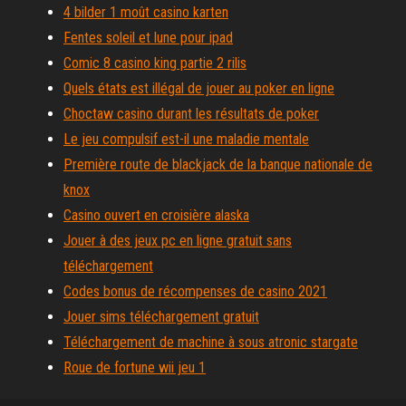
4 bilder 1 moût casino karten
Fentes soleil et lune pour ipad
Comic 8 casino king partie 2 rilis
Quels états est illégal de jouer au poker en ligne
Choctaw casino durant les résultats de poker
Le jeu compulsif est-il une maladie mentale
Première route de blackjack de la banque nationale de
knox
Casino ouvert en croisière alaska
Jouer à des jeux pc en ligne gratuit sans
téléchargement
Codes bonus de récompenses de casino 2021
Jouer sims téléchargement gratuit
Téléchargement de machine à sous atronic stargate
Roue de fortune wii jeu 1