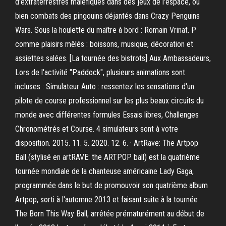
d'extraterrestres maléfiques dans des jeux de l'espace, ou
bien combats des pingouins déjantés dans Crazy Penguins
Wars. Sous la houlette du maître à bord : Romain Vrinat. P
comme plaisirs mêlés : boissons, musique, décoration et
assiettes salées. [La tournée des bistrots] Aux Ambassadeurs,
Lors de l'activité "Paddock", plusieurs animations sont
incluses : Simulateur Auto : ressentez les sensations d'un
pilote de course professionnel sur les plus beaux circuits du
monde avec différentes formules Essais libres, Challenges
Chronométrés et Course. 4 simulateurs sont à votre
disposition. 2015. 11. 5. 2020. 12. 6. · ArtRave: The Artpop
Ball (stylisé en artRAVE: the ARTPOP ball) est la quatrième
tournée mondiale de la chanteuse américaine Lady Gaga,
programmée dans le but de promouvoir son quatrième album
Artpop, sorti à l'automne 2013 et faisant suite à la tournée
The Born This Way Ball, arrêtée prématurément au début de