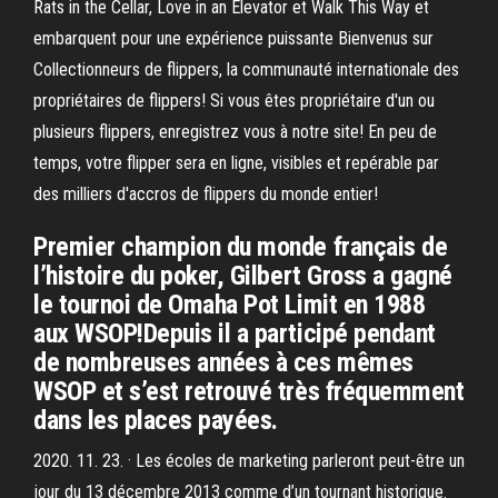
Rats in the Cellar, Love in an Elevator et Walk This Way et
embarquent pour une expérience puissante Bienvenus sur
Collectionneurs de flippers, la communauté internationale des
propriétaires de flippers! Si vous êtes propriétaire d'un ou
plusieurs flippers, enregistrez vous à notre site! En peu de
temps, votre flipper sera en ligne, visibles et repérable par
des milliers d'accros de flippers du monde entier!
Premier champion du monde français de
l’histoire du poker, Gilbert Gross a gagné
le tournoi de Omaha Pot Limit en 1988
aux WSOP!Depuis il a participé pendant
de nombreuses années à ces mêmes
WSOP et s’est retrouvé très fréquemment
dans les places payées.
2020. 11. 23. · Les écoles de marketing parleront peut-être un
jour du 13 décembre 2013 comme d’un tournant historique.