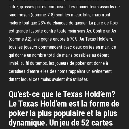
autre, grosses paires comprises. Les connecteurs assortis de
rang moyen (comme 7-8) sont les mieux lotis, mais n'ont
malgré tout que 23% de chances de gagner. La paire de Rois
est grande favorite contre toute main sans As. Contre un As
(comme A2), elle gagne encore à 70%. Au Texas Hold'em,
tous les joueurs commencent avec deux cartes en main, ce
qui donne un nombre total de mains possibles au départ
limité; au fil du temps, les joueurs de poker ont donné à
certaines d'entre elles des noms rappelant un événement
durant lequel ces mains avaient été utilisées.
Qu’est-ce que le Texas Hold’em?
Le Texas Hold’em est la forme de
poker la plus populaire et la plus
dynamique. Un jeu de 52 cartes