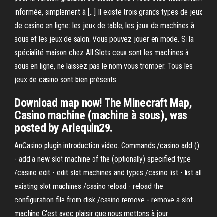
informée, simplement à […] Il existe trois grands types de jeux
de casino en ligne: les jeux de table, les jeux de machines à
sous et les jeux de salon. Vous pouvez jouer en mode. Si la
spécialité maison chez All Slots ceux sont les machines à
sous en ligne, ne laissez pas le nom vous tromper. Tous les
jeux de casino sont bien présents.
Download map now! The Minecraft Map,
Casino machine (machine à sous), was
posted by Arlequin29.
AnCasino plugin introduction video. Commands /casino add
(
)
- add a new slot machine of the (optionally) specified type
/casino edit - edit slot machines and types /casino list - list all
existing slot machines /casino reload - reload the
configuration file from disk /casino remove
- remove a slot
machine C'est avec plaisir que nous mettons à jour