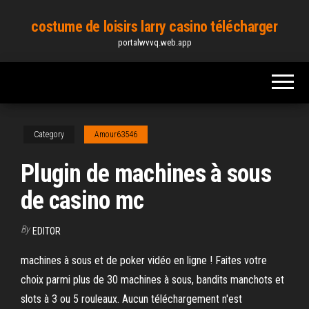
Skip
costume de loisirs larry casino télécharger
to
portalwvvq.web.app
the
content
Category
Amour63546
Plugin de machines à sous
de casino mc
By
EDITOR
machines à sous et de poker vidéo en ligne ! Faites votre
choix parmi plus de 30 machines à sous, bandits manchots et
slots à 3 ou 5 rouleaux. Aucun téléchargement n'est