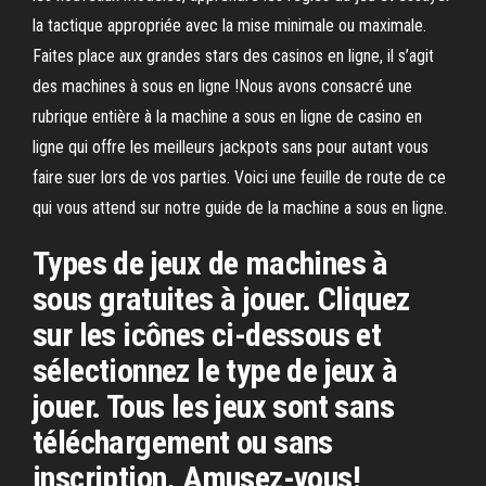
la tactique appropriée avec la mise minimale ou maximale.
Faites place aux grandes stars des casinos en ligne, il s’agit
des machines à sous en ligne !Nous avons consacré une
rubrique entière à la machine a sous en ligne de casino en
ligne qui offre les meilleurs jackpots sans pour autant vous
faire suer lors de vos parties. Voici une feuille de route de ce
qui vous attend sur notre guide de la machine a sous en ligne.
Types de jeux de machines à
sous gratuites à jouer. Cliquez
sur les icônes ci-dessous et
sélectionnez le type de jeux à
jouer. Tous les jeux sont sans
téléchargement ou sans
inscription. Amusez-vous!