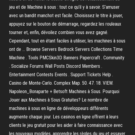
jeu et de Machine à sous : tout ce qu’il y à savoir. S’amuser
avec un bandit manchot est facile. Choisissez le titre à jouer,
appuyez sur le bouton de démarrage, regardez les rouleaux
tourner et, enfin, dévoilez combien vous avez gagné.
Cependant, tout en étant faciles à utiliser, les machines à sous
ont de … Browse Servers Bedrock Servers Collections Time
Machine . Tools PMCSkin3D Banners Papercraft . Community
. Socialize Forums Wall Posts Discord Members .
Entertainment Contests Events . Support Tickets Help .
Casino de Monte-Carlo. Complex Map. 50. 47. 18. VIEW.
Napoleon_Bonaparte + Betsoft Machines à Sous. Pourquoi
Jouer aux Machines à Sous Gratuites? Le nombre de
machines à sous en ligne de développeurs différents
augmente chaque jour. Les casinos en ligne offrent à leurs
clients le jeu gratuit pour les aider à faire connaissance avec
les nouveaux modèles, apprendre les règles du jeu et essayer