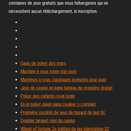
centaines de jeux gratuits que nous hébergeons qui ne
nécessitent aucun téléchargement, ni inscription.
Oasis de poker des mers
Machine à sous triple star sept
Machines à sous classiques gratuites pour ipad
Jeux de casino en ligne bateau de croisière gratuit
Poker des cafards royal regle
En el poker quien gana couleur o complet
Première société de jeux de hasard de lest llc
Doubler largent réel du casino
Wheel of fortune 2e édition du jeu playstation 32