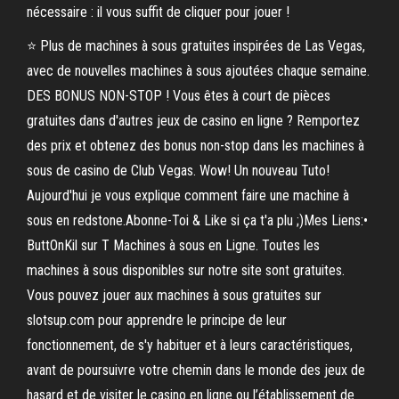
nécessaire : il vous suffit de cliquer pour jouer !
⭐️ Plus de machines à sous gratuites inspirées de Las Vegas,
avec de nouvelles machines à sous ajoutées chaque semaine.
DES BONUS NON-STOP ! Vous êtes à court de pièces
gratuites dans d'autres jeux de casino en ligne ? Remportez
des prix et obtenez des bonus non-stop dans les machines à
sous de casino de Club Vegas. Wow! Un nouveau Tuto!
Aujourd'hui je vous explique comment faire une machine à
sous en redstone.Abonne-Toi & Like si ça t'a plu ;)Mes Liens:•
ButtOnKil sur T Machines à sous en Ligne. Toutes les
machines à sous disponibles sur notre site sont gratuites.
Vous pouvez jouer aux machines à sous gratuites sur
slotsup.com pour apprendre le principe de leur
fonctionnement, de s'y habituer et à leurs caractéristiques,
avant de poursuivre votre chemin dans le monde des jeux de
hasard et de visiter le casino en ligne ou l’établissement de