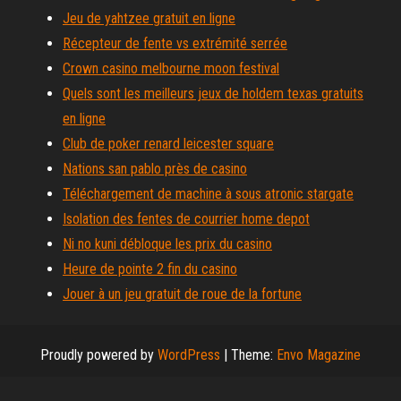
Jeu de yahtzee gratuit en ligne
Récepteur de fente vs extrémité serrée
Crown casino melbourne moon festival
Quels sont les meilleurs jeux de holdem texas gratuits
en ligne
Club de poker renard leicester square
Nations san pablo près de casino
Téléchargement de machine à sous atronic stargate
Isolation des fentes de courrier home depot
Ni no kuni débloque les prix du casino
Heure de pointe 2 fin du casino
Jouer à un jeu gratuit de roue de la fortune
Proudly powered by
WordPress
|
Theme:
Envo Magazine