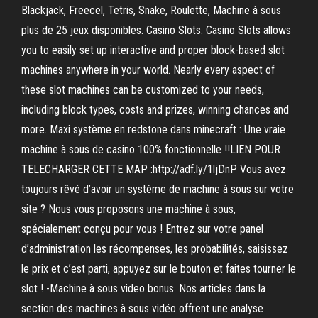
Blackjack, Freecel, Tetris, Snake, Roulette, Machine à sous
plus de 25 jeux disponibles. Casino Slots. Casino Slots allows
you to easily set up interactive and proper block-based slot
machines anywhere in your world. Nearly every aspect of
these slot machines can be customized to your needs,
including block types, costs and prizes, winning chances and
more. Maxi système en redstone dans minecraft : Une vraie
machine à sous de casino 100% fonctionnelle !!LIEN POUR
TELECHARGER CETTE MAP :http://adf.ly/1ljDnP Vous avez
toujours rêvé d’avoir un système de machine à sous sur votre
site ? Nous vous proposons une machine à sous,
spécialement conçu pour vous ! Entrez sur votre panel
d’administration les récompenses, les probabilités, saisissez
le prix et c’est parti, appuyez sur le bouton et faites tourner le
slot ! -Machine à sous video bonus. Nos articles dans la
section des machines à sous vidéo offrent une analyse