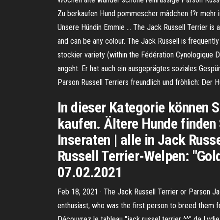
Zu berkaufen Hund pommescher mâdchen f?r mehr inf
Unsere Hündin Emmie … The Jack Russell Terrier is a sm
and can be any colour. The Jack Russell is frequently
stockier variety (within the Fédération Cynologique 
angeht. Er hat auch ein ausgeprägtes soziales Gespü
Parson Russell Terriers freundlich und fröhlich: Der 
In dieser Kategorie können S
kaufen. Ältere Hunde finden 
Inseraten | alle in Jack Russ
Russell Terrier-Welpen: "Gol
07.02.2021
Feb 18, 2021 · The Jack Russell Terrier or Parson Jac
enthusiast, who was the first person to breed them fo
Découvrez le tableau "jack russel terrier ^^" de Lydi