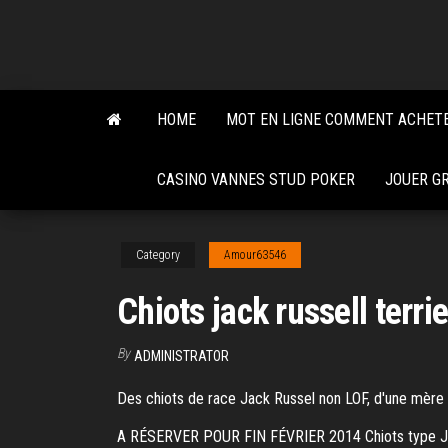
Skip
to
the
content
HOME
MOT EN LIGNE COMMENT ACHETE
CASINO VANNES STUD POKER
JOUER GR
Category
Amour63546
Chiots jack russell terrie
By
ADMINISTRATOR
Des chiots de race Jack Russel non LOF, d'une mère J
A RÉSERVER POUR FIN FÉVRIER 2014 Chiots type JAC