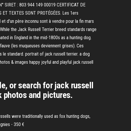
male N° SIRET : 803 944 149 00019 CERTIFICAT DE
 ET TEXTES SONT PROTÉGÉES. Les 1ers
et d'un père inconnu sont à vendre pour la fin mars
. While the Jack Russell Terrier breed standards range
nated in England in the mid-1800s as a hunting dog.
du fauve (les muqueuses deviennent grises). Ces
e standard. portrait of jack russell terrier. a dog
photos & images happy joyful and playful jack russell
, or search for jack russell
ck photos and pictures.
ssells were traditionally used as fox hunting dogs,
gnies - 350 €