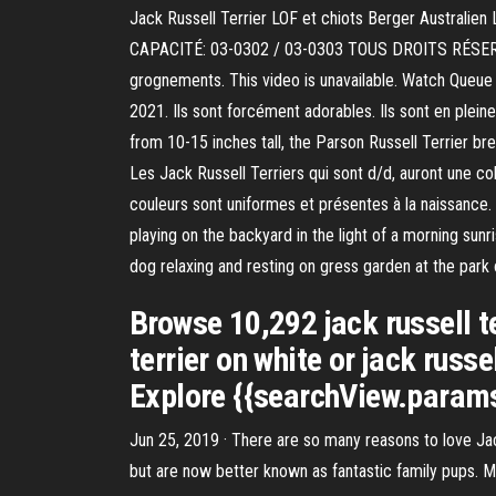
Jack Russell Terrier LOF et chiots Berger Australien
CAPACITÉ: 03-0302 / 03-0303 TOUS DROITS RÉ
grognements. This video is unavailable. Watch Queue
2021. Ils sont forcément adorables. Ils sont en pleine
from 10-15 inches tall, the Parson Russell Terrier br
Les Jack Russell Terriers qui sont d/d, auront une col
couleurs sont uniformes et présentes à la naissance. L
playing on the backyard in the light of a morning sunr
dog relaxing and resting on gress garden at the park
Browse 10,292 jack russell t
terrier on white or jack russ
Explore {{searchView.params
Jun 25, 2019 · There are so many reasons to love Jack
but are now better known as fantastic family pups. 