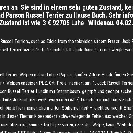
guren an. Sie sind in einem sehr guten Zustand, k
 Parson Russel Terrier zu Hause Buch. Sehr infor
 Zustand ist wie 3 € 92706 Luhe- Wildenau. 04.0
Russell Terriers, such as Eddie from the television sitcom Fraser. Jack
ssell Terrier size is 10 to 15 inches tall. Jack Russell Terrier weight v
ell Terrier-Welpen mit und ohne Papiere kaufen. Ältere Hunde finden Si
ier > Welpen anzeigen PLZ, Ort. Preis. inseriert am. 1. Jack Russell Terr
rson Russell Terrier Hündin mit Stammbaum, geimpft und gechipt suche 
 Einfach damit man weiß, woran man ist ;-) Es geht mir nicht ums Zücht
 ich biete hier meinen charmanten Stubenreinheit – leicht gemacht! Ein
en in dieser Thematik besonders schwerwiegende Fehler, aus welchen G
achtsam ist, kann es leicht passieren, dass der Welpe, kaum Weiterles
l Terrier PRT Rüden ( ohne Papiere,geimpft,4… 14.02.21 | Preis k.A. 