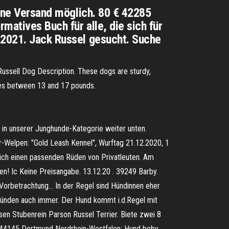
eine Versand möglich. 80 € 42285
matives Buch für alle, die sich für
2.2021. Jack Russel gesucht. Suche
 Russell Dog Description. These dogs are sturdy,
aries between 13 and 17 pounds.
e in unserer Junghunde-Kategorie weiter unten.
ier-Welpen: "Gold Leash Kennel", Wurftag 21.12.2020, 1
ich einen passenden Rüden von Privatleuten. Am
en! Ic Keine Preisangabe. 13.12.20 . 39249 Barby.
e Vorbetrachtung… In der Regel sind Hündinnen eher
ründen auch immer. Der Hund kommt i.d.Regel mit
en Stubenrein Parson Russel Terrier. Biete zwei 8
D-44145 Dortmund Nordrhein-Westfalen: Hund beby.