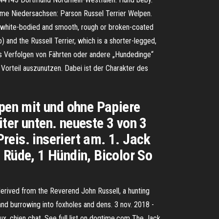
me Niedersachsen: Parson Russel Terrier Welpen.
ally white-bodied and smooth, rough or broken-coated
 and the Russell Terrier, which is a shorter-legged,
das Verfolgen von Fährten oder andere „Hundedinge“
Vorteil auszunutzen. Dabei ist der Charakter des
lpen mit und ohne Papiere
ter unten. neueste 3 von 3
Preis. inseriert am. 1. Jack
 Rüde, 1 Hündin, Bicolor So
 derived from the Reverend John Russell, a hunting
and burrowing into foxholes and dens. 3 nov. 2018 -
aux, chien chat. See full list on dogtime.com The Jack