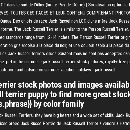
 LOF dans le sud de l'Allier (limite Puy de Dôme) | Socialisation opti
SERVÉS. TOUTES CES PAGES ET LEUR CONTENU COMPRENANT PHOTOS
 Queue Des chiots de race Jack Russel non LOF, d'une mère Jack Russel 
 forme. The Jack Russell Terrier is similar to the Parson Russell Terrier
eed standards range from 12-14 inches. The Parson Russell Terrier origi
oration gris ardoise à la place du noir, et une couleur sable à la place 
es Jack Russell terriers dilués existent mais ne sont pas acceptés dans l
ise. pet in the summer - jack russell terrier stock pictures, royalty-free 
 outdoors and outside on summer vacation holidays - jack russell
errier stock photos and images available
ell terrier puppy to find more great sto
.phrase}} by color family
 Russell Terriers; they have big hearts and a wide set of skills. Jack Ru
Mixed breed Jack Russe Portée de Jack Russell Terrier à vendre à Harmi