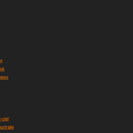
en
ack
pines
-ciel
ustralie