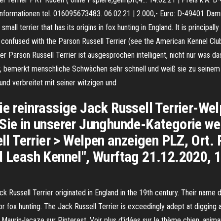
ormationen tel. 016095673483. 06.02.21 | 2.000,- Euro: D-49401 Dam
all terrier that has its origins in fox hunting in England. It is princip
 confused with the Parson Russell Terrier (see the American Kennel Club)
Der Parson Russell Terrier ist ausgesprochen intelligent, nicht nur was 
r, bemerkt menschliche Schwächen sehr schnell und weiß sie zu seinem 
Hund verbreitet mit seiner witzigen und
ie reinrassige Jack Russell Terrier-We
Sie in unserer Junghunde-Kategorie wei
ell Terrier > Welpen anzeigen PLZ, Ort. 
d Leash Kennel", Wurftag 21.12.2020, 1
k Russell Terrier originated in England in the 19th century. Their name
r fox hunting. The Jack Russell Terrier is exceedingly adept at digging 
e Maurin-lacaze sur Pinterest. Voir plus d'idées sur le thème chien, anim