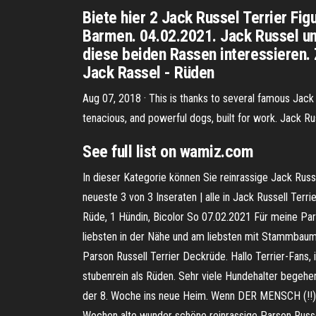
Biete hier 2 Jack Russel Terrier Fi
Barmen. 04.02.2021. Jack Russel und
diese beiden Rassen interessieren.
Jack Rassel - Rüden
Aug 07, 2018 · This is thanks to several famous Jack 
tenacious, and powerful dogs, built for work. Jack Ru
See full list on wamiz.com
In dieser Kategorie können Sie reinrassige Jack Russ
neueste 3 von 3 Inseraten | alle in Jack Russell Terr
Rüde, 1 Hündin, Bicolor So 07.02.2021 Für meine Pa
liebsten in der Nähe und am liebsten mit Stammbaum.
Parson Russell Terrier Deckrüde. Hallo Terrier-Fans,
stubenrein als Rüden. Sehr viele Hundehalter begeh
der 8. Woche ins neue Heim. Wenn DER MENSCH (!!) un
Wochen alte wunder schöne reinrassige Parson Russe